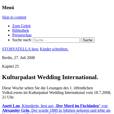
Menü
Skip to content
Zum Geleit
Bibliothek
Presseschau
Suche nach:
STORYATELLA liest.
Kinder schreiben.
Berlin, 27. Juli 2008
Kapitel 25
Kulturpalast Wedding International.
Diese Woche sehen Sie die Lesungen des 1. öffentlichen
VolksLesens im Kulturpalast Wedding International vom 18.7.2008,
21 Uhr.
Anett Lau
, Künstlerin, liest aus „
Der Mord im Fischladen
“ von
Alexander Grin
. Der wurde 1880 in Sibirien geboren und lebte als