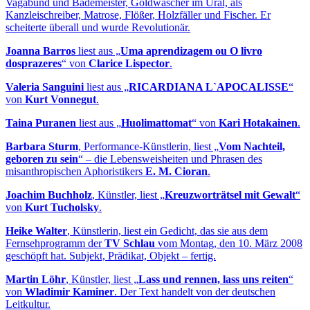
Vagabund und Bademeister, Goldwäscher im Ural, als
Kanzleischreiber, Matrose, Flößer, Holzfäller und Fischer. Er
scheiterte überall und wurde Revolutionär.
Joanna Barros
liest aus „
Uma aprendizagem ou O livro
dosprazeres
“ von
Clarice Lispector
.
Valeria Sanguini
liest aus „
RICARDIANA L`APOCALISSE
“
von
Kurt Vonnegut
.
Taina Puranen
liest aus „
Huolimattomat
“ von
Kari Hotakainen
.
Barbara Sturm
, Performance-Künstlerin, liest „
Vom Nachteil,
geboren zu sein
“ – die Lebensweisheiten und Phrasen des
misanthropischen Aphoristikers
E. M. Cioran
.
Joachim Buchholz
, Künstler, liest „
Kreuzworträtsel mit Gewalt
“
von
Kurt Tucholsky
.
Heike Walter
, Künstlerin, liest ein Gedicht, das sie aus dem
Fernsehprogramm der
TV Schlau
vom Montag, den 10. März 2008
geschöpft hat. Subjekt, Prädikat, Objekt – fertig.
Martin Löhr
, Künstler, liest „
Lass und rennen, lass uns reiten
“
von
Wladimir Kaminer
. Der Text handelt von der deutschen
Leitkultur.