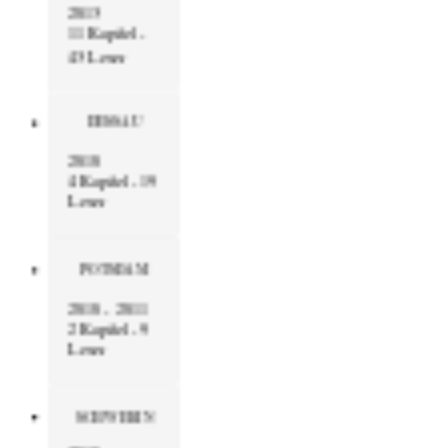
2013
11 Kapitel -
43 Leser
DESSAU
2010
4 Kapitel - 19
Leser
POTSDAM
2010 - 2011
2 Kapitel - 9
Leser
SCHWERIN