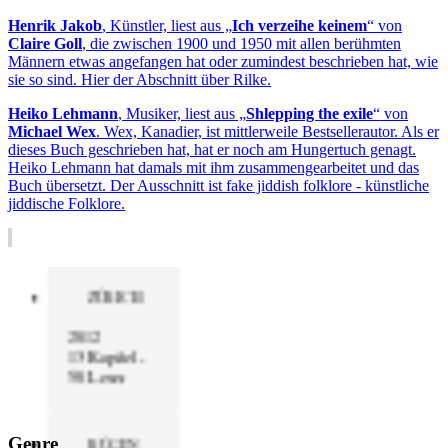
Henrik Jakob
, Künstler, liest aus „
Ich verzeihe keinem
“ von
Claire Goll
, die zwischen 1900 und 1950 mit allen berühmten
Männern etwas angefangen hat oder zumindest beschrieben hat, wie
sie so sind. Hier der Abschnitt über Rilke.
Heiko Lehmann
, Musiker, liest aus „
Shlepping the exile
“ von
Michael Wex
. Wex, Kanadier, ist mittlerweile Bestsellerautor. Als er
dieses Buch geschrieben hat, hat er noch am Hungertuch genagt.
Heiko Lehmann hat damals mit ihm zusammengearbeitet und das
Buch übersetzt. Der Ausschnitt ist fake jiddish folklore - künstliche
jiddische Folklore.
ZÜRICH
2012
13 Kapitel -
50 Leser
Genre
RÜGEN