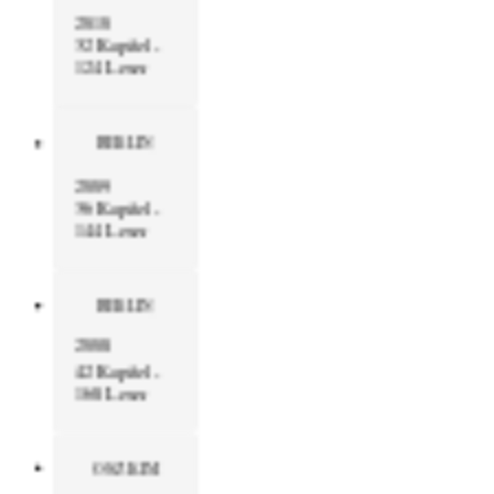
2010
32 Kapitel -
124 Leser
BERLIN
2009
36 Kapitel -
144 Leser
BERLIN
2008
42 Kapitel -
168 Leser
OSZ KIM