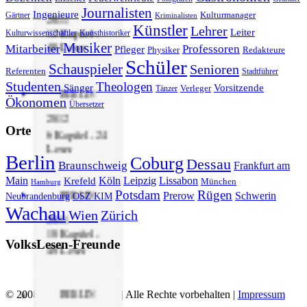
Journalisten
Ingenieure
Gärtner
Kulturmanager
2011
Kriminalisten
Künstler
Lehrer
12 Kapitel -
Leiter
Kulturwissenschaftler
Kunsthistoriker
Musiker
48 Leser
Mitarbeiter
Professoren
Pfleger
Physiker
Redakteure
Schüler
Schauspieler
Senioren
Referenten
Stadtführer
Studenten
Theologen
Sänger
Vorsitzende
Verleger
Tänzer
BERLIN
Ökonomen
Übersetzer
2012
Orte
6 Kapitel - 24
Leser
Berlin
Coburg
Dessau
Braunschweig
Frankfurt am
Main
Köln
Leipzig
Lissabon
Krefeld
München
Hamburg
BERLIN
Potsdam
Rügen
Prerow
Schwerin
Neubrandenburg
OSZ KIM
Wachau
Wien
Zürich
2011
10 Kapitel -
VolksLesen-Freunde
40 Leser
BERLIN
© 2008 - 2019 Volkslesen | Alle Rechte vorbehalten |
Impressum