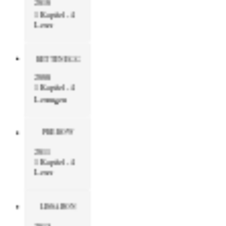
2010
1 Kapitel - 4
Leser
RETTENEGG
2008
1 Kapitel - 4
Lesungen
PREROW
2011
1 Kapitel - 4
Leser
LISSABON
2013