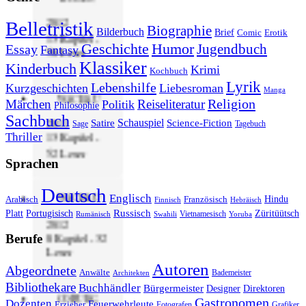
2012
Belletristik
Biographie
Bilderbuch
Brief
Comic
Erotik
13 Kapitel -
Geschichte
Humor
Jugendbuch
Essay
Fantasy
50 Leser
Klassiker
Kinderbuch
Krimi
Kochbuch
Lyrik
Lebenshilfe
Kurzgeschichten
Liebesroman
Manga
WACHAU
Religion
Märchen
Reiseliteratur
Politik
Philosophie
Sachbuch
2011
Schauspiel
Satire
Science-Fiction
Sage
Tagebuch
Thriller
13 Kapitel -
52 Leser
Sprachen
Deutsch
WACHAU
Englisch
Hindu
Arabisch
Französisch
Finnisch
Hebräisch
Russisch
Platt
Portugisisch
Züritüütsch
Vietnamesisch
Rumänisch
Swahili
Yoruba
2012
8 Kapitel - 32
Berufe
Leser
Autoren
Abgeordnete
Anwälte
Bademeister
Architekten
Bibliothekare
Buchhändler
Bürgermeister
Designer
Direktoren
COBURG
Gastronomen
Dozenten
Feuerwehrleute
Erzieher
Fotografen
Grafiker