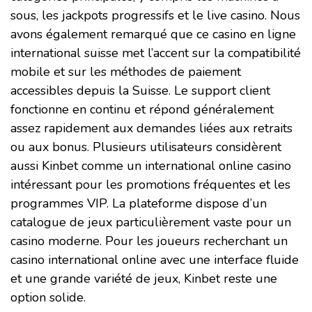
sous, les jackpots progressifs et le live casino. Nous
avons également remarqué que ce casino en ligne
international suisse met l’accent sur la compatibilité
mobile et sur les méthodes de paiement
accessibles depuis la Suisse. Le support client
fonctionne en continu et répond généralement
assez rapidement aux demandes liées aux retraits
ou aux bonus. Plusieurs utilisateurs considèrent
aussi Kinbet comme un international online casino
intéressant pour les promotions fréquentes et les
programmes VIP. La plateforme dispose d’un
catalogue de jeux particulièrement vaste pour un
casino moderne. Pour les joueurs recherchant un
casino international online avec une interface fluide
et une grande variété de jeux, Kinbet reste une
option solide.