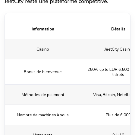
JeetCity reste une plateforme compétitive.
Information
Détails
Casino
JeetCity Casino
250% up to EUR 6,500 + 
Bonus de bienvenue
tickets
Méthodes de paiement
Visa, Bitcoin, Neteller,
Nombre de machines à sous
Plus de 6 000