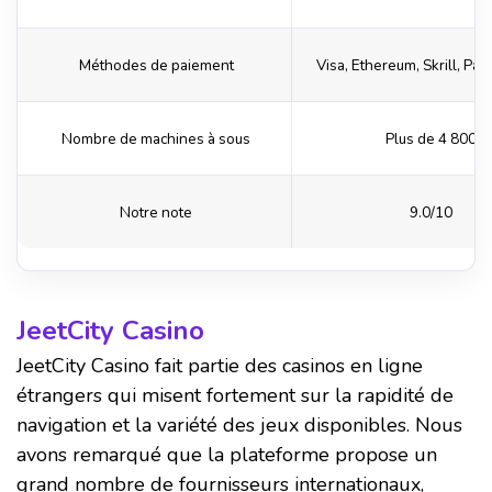
Méthodes de paiement
Visa, Ethereum, Skrill, Pa
Nombre de machines à sous
Plus de 4 800
Notre note
9.0/10
JeetCity Casino
JeetCity Casino fait partie des casinos en ligne
étrangers qui misent fortement sur la rapidité de
navigation et la variété des jeux disponibles. Nous
avons remarqué que la plateforme propose un
grand nombre de fournisseurs internationaux,