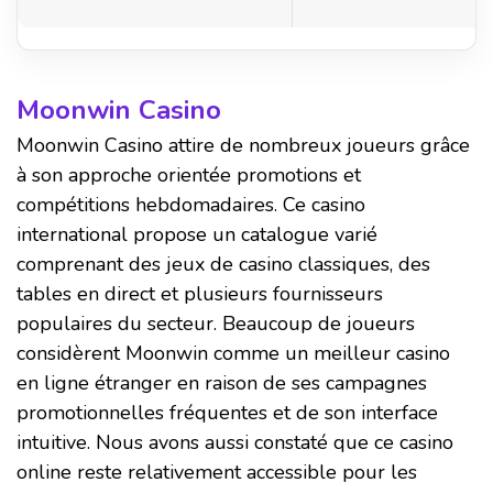
Moonwin Casino
Moonwin Casino attire de nombreux joueurs grâce
à son approche orientée promotions et
compétitions hebdomadaires. Ce casino
international propose un catalogue varié
comprenant des jeux de casino classiques, des
tables en direct et plusieurs fournisseurs
populaires du secteur. Beaucoup de joueurs
considèrent Moonwin comme un meilleur casino
en ligne étranger en raison de ses campagnes
promotionnelles fréquentes et de son interface
intuitive. Nous avons aussi constaté que ce casino
online reste relativement accessible pour les