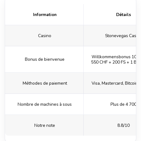
Information
Détails
Casino
Stonevegas Casin
Willkommensbonus 100 %
Bonus de bienvenue
550 CHF + 200 FS + 1 Bo
Méthodes de paiement
Visa, Mastercard, Bitcoin,
Nombre de machines à sous
Plus de 4 700
Notre note
8.8/10