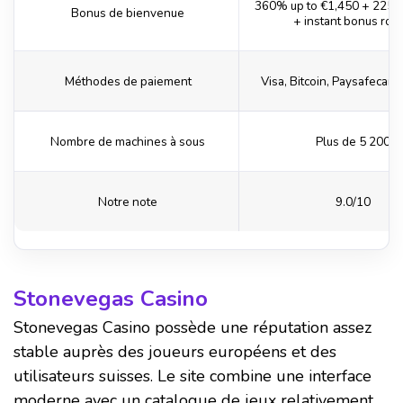
360% up to €1,450 + 225 f
Bonus de bienvenue
+ instant bonus rou
Méthodes de paiement
Visa, Bitcoin, Paysafecard,
Nombre de machines à sous
Plus de 5 200
Notre note
9.0/10
Stonevegas Casino
Stonevegas Casino possède une réputation assez
stable auprès des joueurs européens et des
utilisateurs suisses. Le site combine une interface
moderne avec un catalogue de jeux relativement