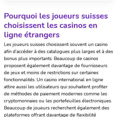
Pourquoi les joueurs suisses
choisissent les
casinos en
ligne étrangers
Les joueurs suisses choisissent souvent un casino
afin d’accéder à des catalogues plus larges et à des
bonus plus importants. Beaucoup de casinos
proposent également davantage de fournisseurs
de jeux et moins de restrictions sur certaines
fonctionnalités. Un casino international en ligne
attire aussi les utilisateurs qui souhaitent profiter
de méthodes de paiement modernes comme les
cryptomonnaies ou les portefeuilles électroniques.
Beaucoup de joueurs recherchent également des
plateformes offrant davantage de flexibilité