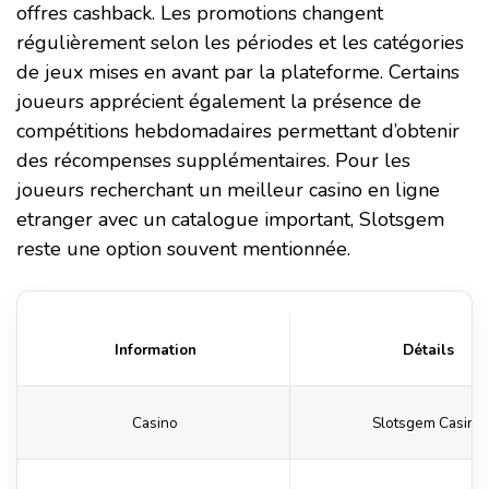
offres cashback. Les promotions changent
régulièrement selon les périodes et les catégories
de jeux mises en avant par la plateforme. Certains
joueurs apprécient également la présence de
compétitions hebdomadaires permettant d’obtenir
des récompenses supplémentaires. Pour les
joueurs recherchant un meilleur casino en ligne
etranger avec un catalogue important, Slotsgem
reste une option souvent mentionnée.
Information
Détails
Casino
Slotsgem Casino