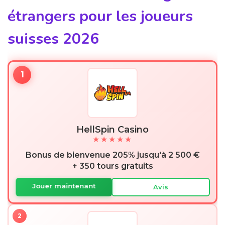
étrangers pour les joueurs
suisses 2026