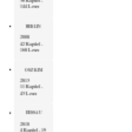
144 Leser
BERLIN
2008
42 Kapitel -
168 Leser
OSZ KIM
2013
11 Kapitel -
43 Leser
DESSAU
2010
4 Kapitel - 19