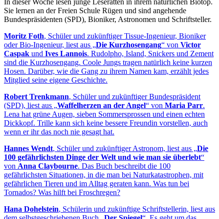
In dieser Woche lesen junge Leseratten in ihrem natürlichen Biotop.
Sie lernen an der Freien Schule Rügen und sind angehende
Bundespräsidenten (SPD), Bioniker, Astronomen und Schriftsteller.
Moritz Foth
, Schüler und zukünftiger Tissue-Ingenieur, Bioniker
oder Bio-Ingenieur, liest aus „
Die Kurzhosengang
“ von
Victor
Caspak
und
Ives Lannois
. Rudolpho, Island, Snickers und Zement
sind die Kurzhosengang. Coole Jungs tragen natürlich keine kurzen
Hosen. Darüber, wie die Gang zu ihrem Namen kam, erzählt jedes
Mitglied seine eigene Geschichte.
Robert Trenkmann
, Schüler und zukünftiger Bundespräsident
(SPD), liest aus „
Waffelherzen an der Angel
“ von
Maria Parr
.
Lena hat grüne Augen, sieben Sommersprossen und einen echten
Dickkopf. Trille kann sich keine bessere Freundin vorstellen, auch
wenn er ihr das noch nie gesagt hat.
Hannes Wendt
, Schüler und zukünftiger Astronom, liest aus „
Die
100 gefährlichsten Dinge der Welt und wie man sie überlebt
“
von
Anna Claybourne
. Das Buch beschreibt die 100
gefährlichsten Situationen, in die man bei Naturkatastrophen, mit
gefährlichen Tieren und im Alltag geraten kann. Was tun bei
Tornados? Was hilft bei Froschregen?
Hana Dohelstein
, Schülerin und zukünftige Schriftstellerin, liest aus
dem selbstgeschriebenen Buch „
Der Spiegel
“. Es geht um das