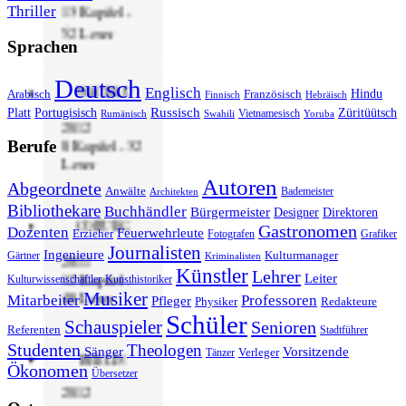
Thriller
13 Kapitel -
52 Leser
Sprachen
Deutsch
WACHAU
Englisch
Hindu
Arabisch
Französisch
Finnisch
Hebräisch
Russisch
Platt
Portugisisch
Züritüütsch
Vietnamesisch
Rumänisch
Swahili
Yoruba
2012
8 Kapitel - 32
Berufe
Leser
Autoren
Abgeordnete
Anwälte
Bademeister
Architekten
Bibliothekare
Buchhändler
Bürgermeister
Designer
Direktoren
COBURG
Gastronomen
Dozenten
Feuerwehrleute
Erzieher
Fotografen
Grafiker
Journalisten
Ingenieure
Gärtner
Kulturmanager
2011
Kriminalisten
Künstler
Lehrer
12 Kapitel -
Leiter
Kulturwissenschaftler
Kunsthistoriker
Musiker
48 Leser
Mitarbeiter
Professoren
Pfleger
Physiker
Redakteure
Schüler
Schauspieler
Senioren
Referenten
Stadtführer
Studenten
Theologen
Sänger
Vorsitzende
Verleger
Tänzer
BERLIN
Ökonomen
Übersetzer
2012