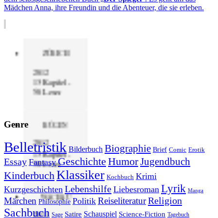
Mädchen Anna, ihre Freundin und die Abenteuer, die sie erleben.
ZÜRICH
2012
13 Kapitel -
50 Leser
Genre
RÜGEN
2012
Belletristik
Biographie
Bilderbuch
Brief
Comic
Erotik
13 Kapitel -
Geschichte
Humor
Jugendbuch
Essay
Fantasy
50 Leser
Klassiker
Kinderbuch
Krimi
Kochbuch
Lyrik
Lebenshilfe
Kurzgeschichten
Liebesroman
Manga
WACHAU
Religion
Märchen
Reiseliteratur
Politik
Philosophie
Sachbuch
2011
Schauspiel
Satire
Science-Fiction
Sage
Tagebuch