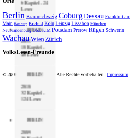
Orte
6 Kapitel - 24
Leser
Berlin
Coburg
Dessau
Braunschweig
Frankfurt am
Main
Köln
Leipzig
Lissabon
Krefeld
München
Hamburg
BERLIN
Potsdam
Rügen
Prerow
Schwerin
Neubrandenburg
OSZ KIM
Wachau
Wien
Zürich
2011
10 Kapitel -
VolksLesen-Freunde
40 Leser
BERLIN
© 2008 - 2019 Volkslesen | Alle Rechte vorbehalten |
Impressum
2010
32 Kapitel -
124 Leser
BERLIN
2009
36 Kapitel -