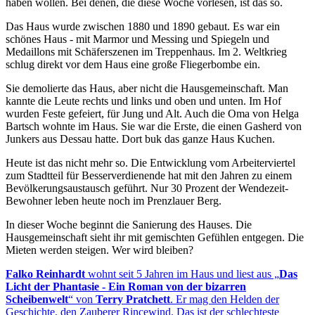
haben wollen. Bei denen, die diese Woche vorlesen, ist das so.
Das Haus wurde zwischen 1880 und 1890 gebaut. Es war ein
schönes Haus - mit Marmor und Messing und Spiegeln und
Medaillons mit Schäferszenen im Treppenhaus. Im 2. Weltkrieg
schlug direkt vor dem Haus eine große Fliegerbombe ein.
Sie demolierte das Haus, aber nicht die Hausgemeinschaft. Man
kannte die Leute rechts und links und oben und unten. Im Hof
wurden Feste gefeiert, für Jung und Alt. Auch die Oma von Helga
Bartsch wohnte im Haus. Sie war die Erste, die einen Gasherd von
Junkers aus Dessau hatte. Dort buk das ganze Haus Kuchen.
Heute ist das nicht mehr so. Die Entwicklung vom Arbeiterviertel
zum Stadtteil für Besserverdienende hat mit den Jahren zu einem
Bevölkerungsaustausch geführt. Nur 30 Prozent der Wendezeit-
Bewohner leben heute noch im Prenzlauer Berg.
In dieser Woche beginnt die Sanierung des Hauses. Die
Hausgemeinschaft sieht ihr mit gemischten Gefühlen entgegen. Die
Mieten werden steigen. Wer wird bleiben?
Falko Reinhardt
wohnt seit 5 Jahren im Haus und liest aus „
Das
Licht der Phantasie - Ein Roman von der bizarren
Scheibenwelt
“ von
Terry Pratchett
. Er mag den Helden der
Geschichte, den Zauberer Rincewind. Das ist der schlechteste