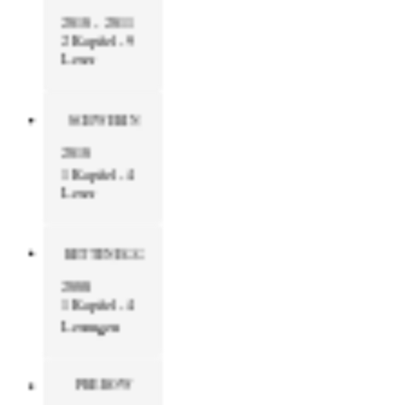
2010 - 2011
2 Kapitel - 9
Leser
SCHWERIN
2010
1 Kapitel - 4
Leser
RETTENEGG
2008
1 Kapitel - 4
Lesungen
PREROW