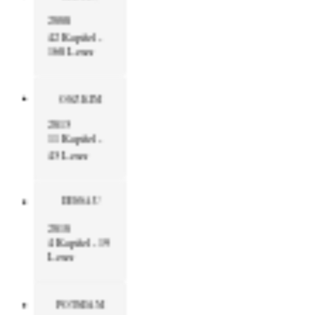
2008
42 Kapitel -
168 Leser
OSZ KIM
2013
11 Kapitel -
43 Leser
DESSAU
2010
4 Kapitel - 19
Leser
POTSDAM