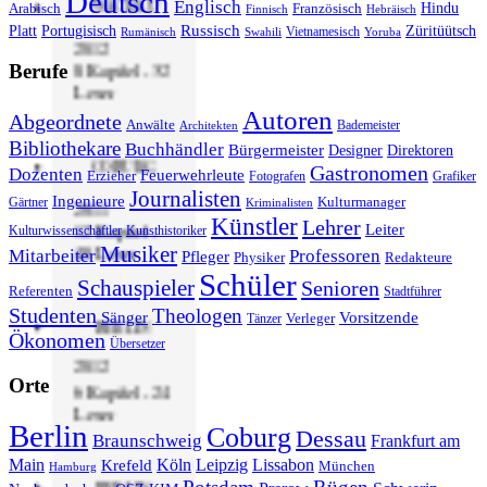
Deutsch
WACHAU
Englisch
Hindu
Arabisch
Französisch
Finnisch
Hebräisch
Russisch
Platt
Portugisisch
Züritüütsch
Vietnamesisch
Rumänisch
Swahili
Yoruba
2012
8 Kapitel - 32
Berufe
Leser
Autoren
Abgeordnete
Anwälte
Bademeister
Architekten
Bibliothekare
Buchhändler
Bürgermeister
Designer
Direktoren
COBURG
Gastronomen
Dozenten
Feuerwehrleute
Erzieher
Fotografen
Grafiker
Journalisten
Ingenieure
Gärtner
Kulturmanager
2011
Kriminalisten
Künstler
Lehrer
12 Kapitel -
Leiter
Kulturwissenschaftler
Kunsthistoriker
Musiker
48 Leser
Mitarbeiter
Professoren
Pfleger
Physiker
Redakteure
Schüler
Schauspieler
Senioren
Referenten
Stadtführer
Studenten
Theologen
Sänger
Vorsitzende
Verleger
Tänzer
BERLIN
Ökonomen
Übersetzer
2012
Orte
6 Kapitel - 24
Leser
Berlin
Coburg
Dessau
Braunschweig
Frankfurt am
Main
Köln
Leipzig
Lissabon
Krefeld
München
Hamburg
BERLIN