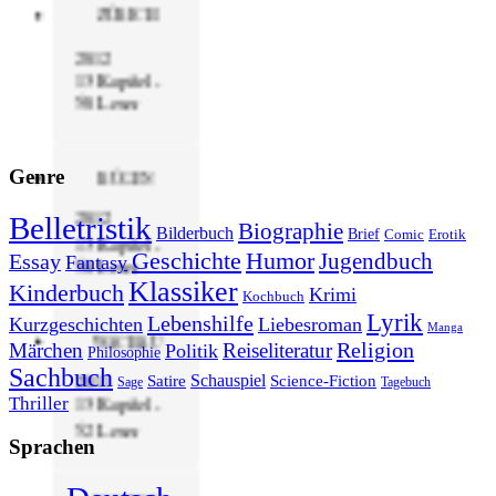
ZÜRICH
2012
13 Kapitel -
50 Leser
Genre
RÜGEN
2012
Belletristik
Biographie
Bilderbuch
Brief
Comic
Erotik
13 Kapitel -
Geschichte
Humor
Jugendbuch
Essay
Fantasy
50 Leser
Klassiker
Kinderbuch
Krimi
Kochbuch
Lyrik
Lebenshilfe
Kurzgeschichten
Liebesroman
Manga
WACHAU
Religion
Märchen
Reiseliteratur
Politik
Philosophie
Sachbuch
2011
Schauspiel
Satire
Science-Fiction
Sage
Tagebuch
Thriller
13 Kapitel -
52 Leser
Sprachen