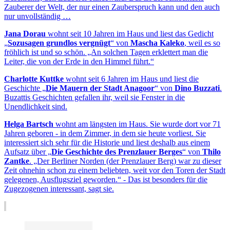
Zauberer der Welt, der nur einen Zauberspruch kann und den auch
nur unvollständig …
Jana Dorau
wohnt seit 10 Jahren im Haus und liest das Gedicht
„
Sozusagen grundlos vergnügt
“ von
Mascha Kaleko
, weil es so
fröhlich ist und so schön. „An solchen Tagen erklettert man die
Leiter, die von der Erde in den Himmel führt.“
Charlotte Kuttke
wohnt seit 6 Jahren im Haus und liest die
Geschichte „
Die Mauern der Stadt Anagoor
“ von
Dino Buzzati
.
Buzattis Geschichten gefallen ihr, weil sie Fenster in die
Unendlichkeit sind.
Helga Bartsch
wohnt am längsten im Haus. Sie wurde dort vor 71
Jahren geboren - in dem Zimmer, in dem sie heute vorliest. Sie
interessiert sich sehr für die Historie und liest deshalb aus einem
Aufsatz über „
Die Geschichte des Prenzlauer Berges
“ von
Thilo
Zantke
. „Der Berliner Norden (der Prenzlauer Berg) war zu dieser
Zeit ohnehin schon zu einem beliebten, weit vor den Toren der Stadt
gelegenen, Ausflugsziel geworden.“ - Das ist besonders für die
Zugezogenen interessant, sagt sie.