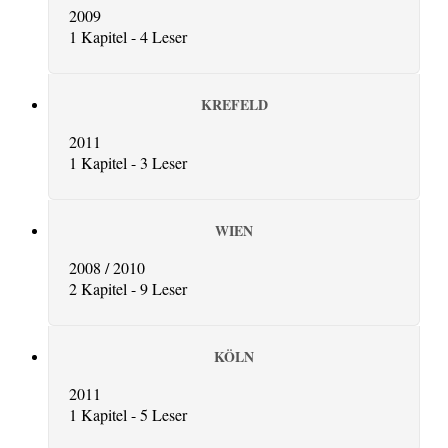
2009
1 Kapitel - 4 Leser
KREFELD
2011
1 Kapitel - 3 Leser
WIEN
2008 / 2010
2 Kapitel - 9 Leser
KÖLN
2011
1 Kapitel - 5 Leser